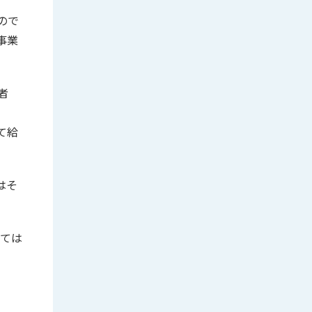
ので
事業
者
て給
はそ
いては