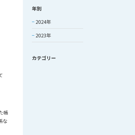
年別
2024年
2023年
カテゴリー
て
た帳
係な