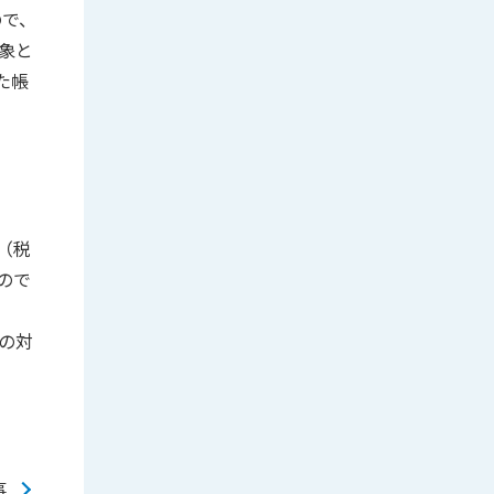
ので、
象と
た帳
（税
ので
例の対
事